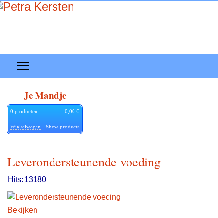
Je Mandje
0
producten
0,00 €
Winkelwagen
Show products
Leverondersteunende voeding
Hits:
13180
Bekijken