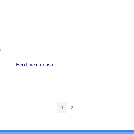
s
Een fijne carnaval!
1
2
First Page
Previous Page
Next Page
Last Page