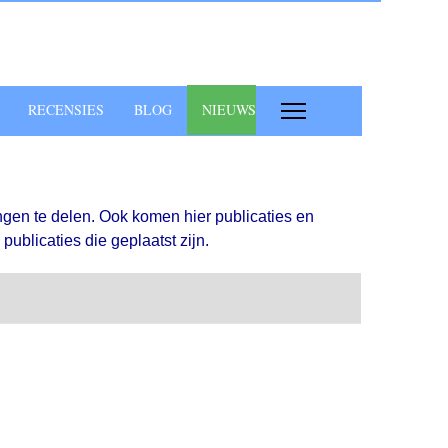
RECENSIES
BLOG
NIEUWS
ngen te delen. Ook komen hier publicaties en
ublicaties die geplaatst zijn.
Search
Abonneer op b