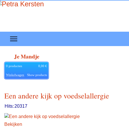
Je Mandje
0
producten
0,00 €
Winkelwagen
Show products
Een andere kijk op voedselallergie
Hits:
20317
Bekijken