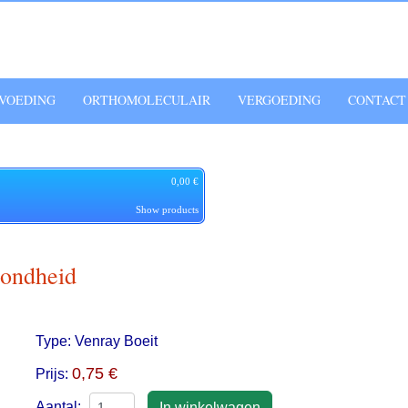
VOEDING
ORTHOMOLECULAIR
VERGOEDING
CONTACT
0,00 €
Show products
zondheid
Type:
Venray Boeit
0,75 €
Prijs:
Aantal: