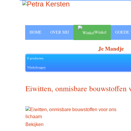
HOME
OVER MIJ
Winkel
GOEDE 
Je Mandje
0
producten
Winkelwagen
Eiwitten, onmisbare bouwstoffen 
Bekijken