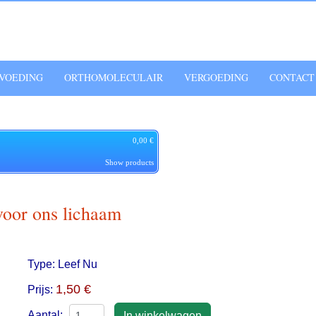
VOEDING
ORTHOMOLECULAIR
VERGOEDING
CONTACT
0,00 €
Show products
voor ons lichaam
Type:
Leef Nu
1,50 €
Prijs:
Aantal: