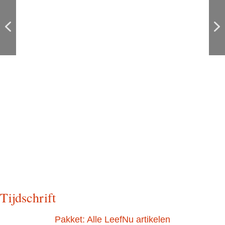
Gratis Ebook bij een eerste en tweede
Mijn nieuwe bibliotheek is nu online
consult
Tijdschrift
Pakket: Alle LeefNu artikelen