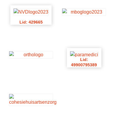
Lid: 429665
Lid:
49900795389